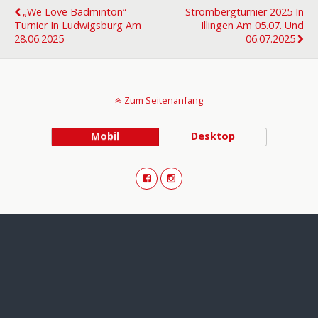
„We Love Badminton“-
Strombergturnier 2025 In
Turnier In Ludwigsburg Am
Illingen Am 05.07. Und
28.06.2025
06.07.2025
Zum Seitenanfang
Mobil
Desktop