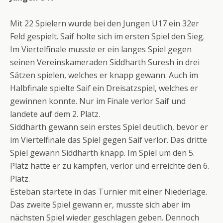
Mit 22 Spielern wurde bei den Jungen U17 ein 32er
Feld gespielt. Saif holte sich im ersten Spiel den Sieg.
Im Viertelfinale musste er ein langes Spiel gegen
seinen Vereinskameraden Siddharth Suresh in drei
Sätzen spielen, welches er knapp gewann. Auch im
Halbfinale spielte Saif ein Dreisatzspiel, welches er
gewinnen konnte. Nur im Finale verlor Saif und
landete auf dem 2. Platz.
Siddharth gewann sein erstes Spiel deutlich, bevor er
im Viertelfinale das Spiel gegen Saif verlor. Das dritte
Spiel gewann Siddharth knapp. Im Spiel um den 5.
Platz hatte er zu kämpfen, verlor und erreichte den 6.
Platz.
Esteban startete in das Turnier mit einer Niederlage.
Das zweite Spiel gewann er, musste sich aber im
nächsten Spiel wieder geschlagen geben. Dennoch