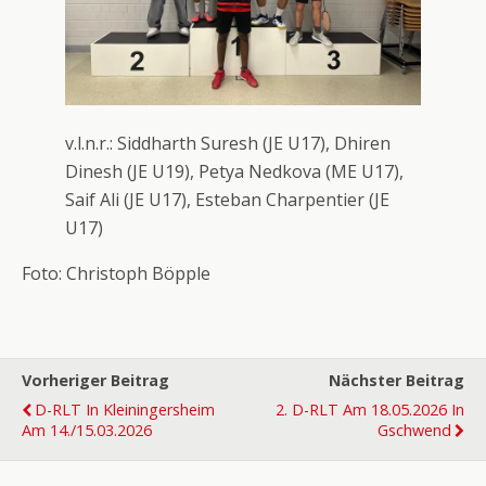
v.l.n.r.: Siddharth Suresh (JE U17), Dhiren
Dinesh (JE U19), Petya Nedkova (ME U17),
Saif Ali (JE U17), Esteban Charpentier (JE
U17)
Foto: Christoph Böpple
Vorheriger Beitrag
Nächster Beitrag
D-RLT In Kleiningersheim
2. D-RLT Am 18.05.2026 In
Am 14./15.03.2026
Gschwend