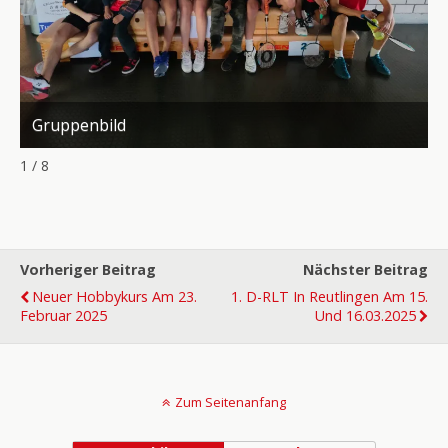
Gruppenbild
1 / 8
Vorheriger Beitrag
Nächster Beitrag
Neuer Hobbykurs Am 23.
1. D-RLT In Reutlingen Am 15.
Februar 2025
Und 16.03.2025
Zum Seitenanfang